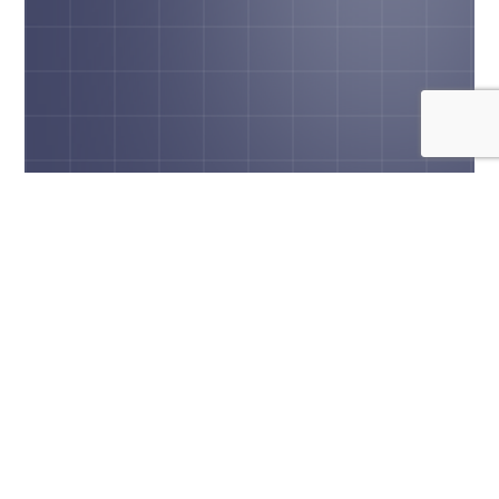
Contato
Fale Conosco
Estamos prontos para ajudar você com
suas dúvidas.