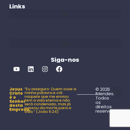
Links
Siga-nos
Jesus
“Eu asseguro: Quem ouve a
© 2026
minha palavra e crê
Cristo
IMendes.
naquele que me enviou
é o
Todos
tem a vida eterna e não
Senhor
os
Política de Pri
Termos de Serviço
Configurações de C
será condenado, mas já
desta
direitos
passou da morte para a
Empresa.
reservados.
vida.” (João 5:24)