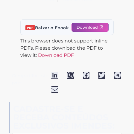
Download
Baixar o Ebook
PDF
This browser does not support inline
PDFs. Please download the PDF to
view it:
Download PDF
Compartilhe este
post:
CADASTRE-SE E
RECEBA CONTEÚDOS
EXCLUSIVOS IMENDES: