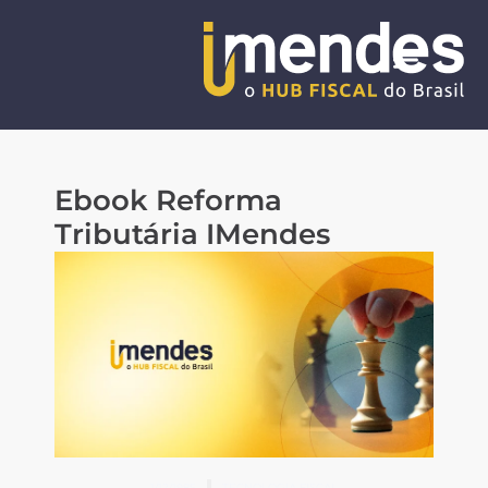
Sobre nós
Reforma Tribu
Portal IMen
Ebook Reforma
Tributária IMendes
1/12/1985
TECNOLOGIA FISCAL